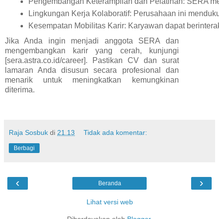
Pengembangan Keterampilan dan Pelatihan: SERA meng
Lingkungan Kerja Kolaboratif: Perusahaan ini mendukun
Kesempatan Mobilitas Karir: Karyawan dapat berinter
Jika Anda ingin menjadi anggota SERA dan
mengembangkan karir yang cerah, kunjungi
[sera.astra.co.id/career]. Pastikan CV dan surat
lamaran Anda disusun secara profesional dan
menarik untuk meningkatkan kemungkinan
diterima.
Raja Sosbuk
di
21.13
Tidak ada komentar:
Berbagi
‹
›
Beranda
Lihat versi web
Diberdayakan oleh
Blogger
.